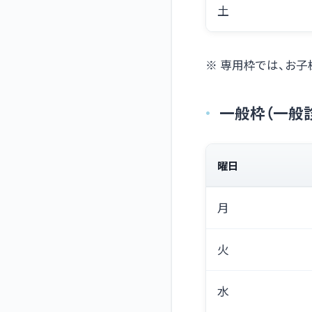
土
※ 専用枠では、お子
一般枠（一般
曜日
月
火
水